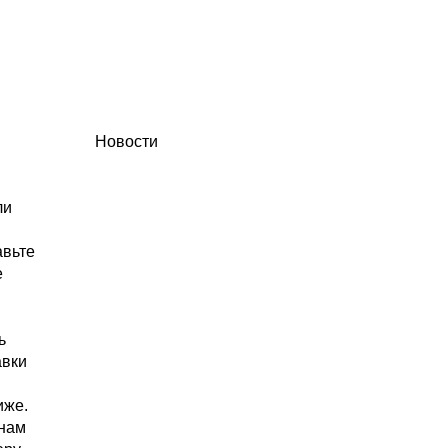
Новости
ли
авьте
е
ь
авки
иже.
 нам