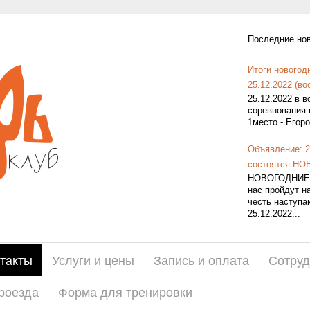
Последние нов
Итоги новогод
25.12.2022 (во
25.12.2022 в 
соревнования 
1место - Егоро
Объявление: 
состоятся 
НОВОГОДНИЕ 
нас пройдут н
честь наступа
25.12.2022...
такты
Услуги и цены
Запись и оплата
Сотруд
роезда
Форма для тренировки