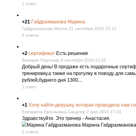
1 ответ
+21
Габдрахманова Марина
Габдрахманова Marina 21 сентября 2016 23:23
4 ответа
+2
сертификат
Есть решение
Валерия Портнова 9 сентября 2016 15:26
Добрый день! В продаже есть подарочные сертифик
тренировку.а также на прогулку в поводу для сам
рублей,буднего дня 1300...
1 ответ
+1
Хочу найти девушку, которая проводила нам се
Елизавета Евгеньевна Сандлер 2 мая 2016 17:24
Здравствуйте. Это тренер - Анастасия.
Марина Габдрахманова
2 ответа