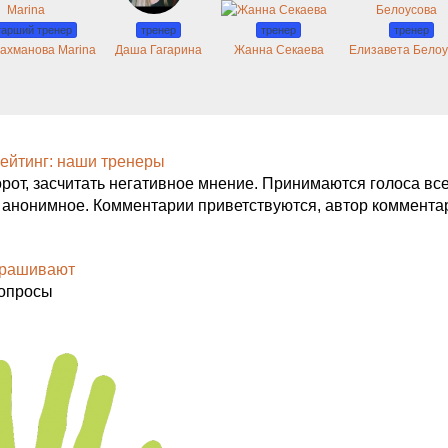
тарший тренер
тренер
тренер
тренер
ахманова Marina
Даша Гагарина
Жанна Секаева
Елизавета Белоу
ейтинг: наши тренеры
орот, засчитать негативное мнение. Принимаются голоса вс
 анонимное. Комментарии приветствуются, автор коммента
прашивают
вопросы