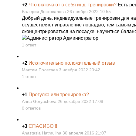
+2
Что включают в себя инд. тренировки?
Есть р
Валерия Достовалова 26 ноября 2022 10:55
Добрый день, индивидуальные тренировки для на
осуществляет управление лошадью, тем самым д
сконцентрироваться на посадке, научиться баланс
Администратор
1 ответ
+2
Исключительно положительный отзыв
Максим Полетаев 3 ноября 2022 20:42
1 ответ
+1
Прогулка или тренировка?
Anna Goryacheva 26 декабря 2022 17:08
0 ответов
+3
СПАСИБО!!!
Anastasia Hatmulina 30 апреля 2016 21:07