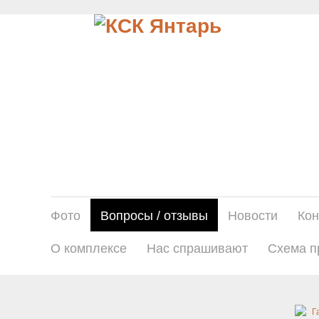
Фото
Вопросы / отзывы
Новости
Кон
О комплексе
Нас спрашивают
Схема п