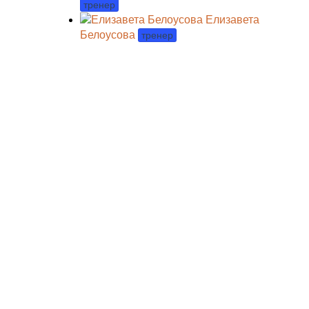
тренер
Елизавета
Белоусова
тренер